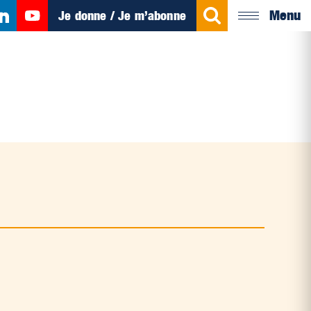
Menu
Je donne / Je m’abonne