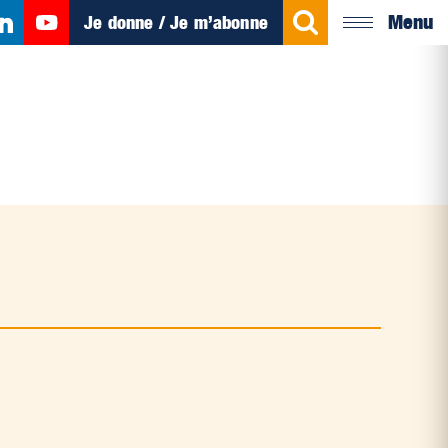
Menu
Je donne / Je m’abonne