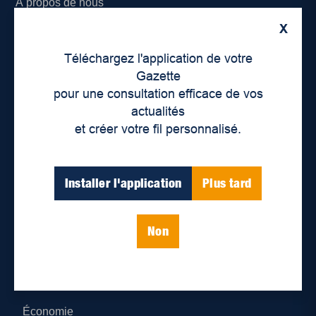
À propos de nous
X
Déontologie et confidentialité
Téléchargez l'application de votre
Devenir partenaire
Gazette
pour une consultation efficace de vos
Lieux de distribution
actualités
et créer votre fil personnalisé.
Nous joindre
Parutions numériques
Installer l'application
Plus tard
Catégories
Non
Actualités
Environnement
Économie