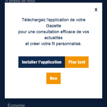
À propos de nous
X
Déontologie et confidentialité
Téléchargez l'application de votre
Devenir partenaire
Gazette
pour une consultation efficace de vos
Lieux de distribution
actualités
et créer votre fil personnalisé.
Nous joindre
Parutions numériques
Installer l'application
Plus tard
Catégories
Non
Actualités
Environnement
Économie