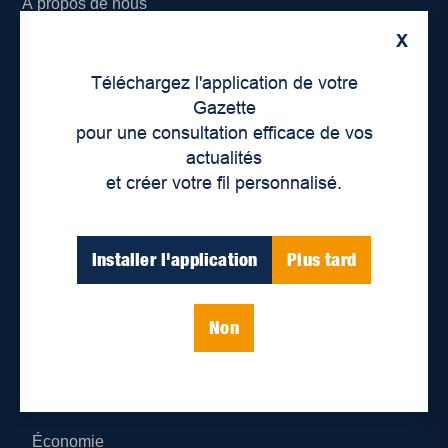
À propos de nous
X
Déontologie et confidentialité
Téléchargez l'application de votre
Devenir partenaire
Gazette
pour une consultation efficace de vos
Lieux de distribution
actualités
et créer votre fil personnalisé.
Nous joindre
Parutions numériques
Installer l'application
Plus tard
Catégories
Non
Actualités
Environnement
Économie