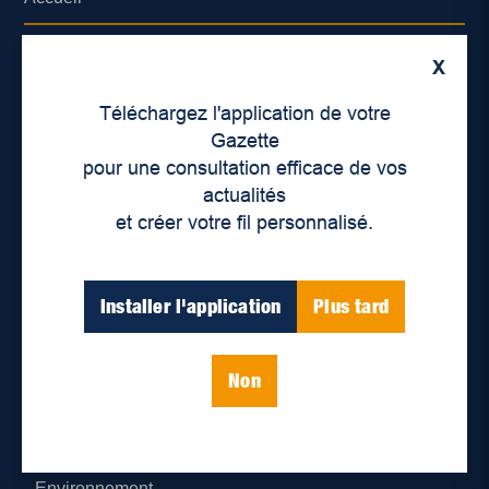
À propos de nous
X
Déontologie et confidentialité
Téléchargez l'application de votre
Gazette
Devenir partenaire
pour une consultation efficace de vos
actualités
Lieux de distribution
et créer votre fil personnalisé.
Nous joindre
Installer l'application
Plus tard
Parutions numériques
Non
Catégories
Actualités
Environnement