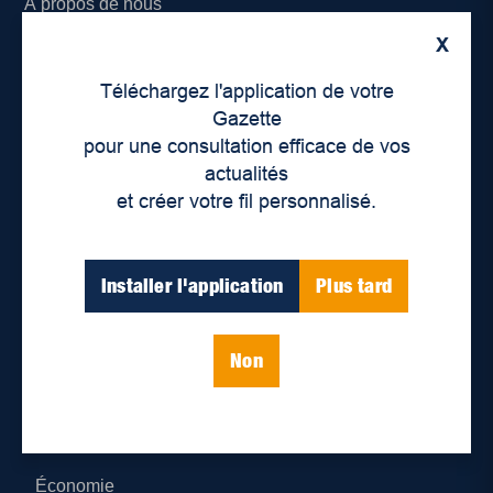
À propos de nous
X
Déontologie et confidentialité
Téléchargez l'application de votre
Devenir partenaire
Gazette
pour une consultation efficace de vos
Lieux de distribution
actualités
et créer votre fil personnalisé.
Nous joindre
Parutions numériques
Installer l'application
Plus tard
Catégories
Non
Actualités
Environnement
Économie