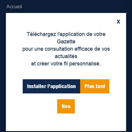
Accueil
À propos de nous
X
Téléchargez l'application de votre
Déontologie et confidentialité
Gazette
pour une consultation efficace de vos
Devenir partenaire
actualités
Lieux de distribution
et créer votre fil personnalisé.
Nous joindre
Installer l'application
Plus tard
Parutions numériques
Non
Catégories
Actualités