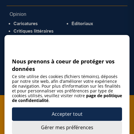
Opinion
Caricatures
Éditoriaux
Critiques littéraires
© 2026 Gazette de la Mauricie. Tous droits
réservés.
Politique de confidentialité
Nous prenons à coeur de protéger vos
données
Ce site utilise des cookies (fichiers témoins), déposés
par notre site web, afin d’améliorer votre expérience
de navigation. Pour plus d’information sur les finalités
et pour personnaliser vos préférences par type de
cookies utilisés, veuillez visiter notre
page de politique
de confidentialité
.
Je m'abonne à l'infolettre
Accepter tout
M'abonner
Gérer mes préférences
J’accepte de m’abonner à l’infolettre de La Gazette de la