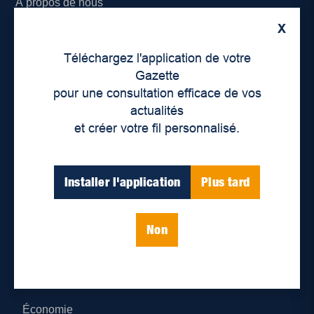
À propos de nous
X
Déontologie et confidentialité
Téléchargez l'application de votre
Devenir partenaire
Gazette
pour une consultation efficace de vos
Lieux de distribution
actualités
et créer votre fil personnalisé.
Nous joindre
Parutions numériques
Installer l'application
Plus tard
Catégories
Non
Actualités
Environnement
Économie