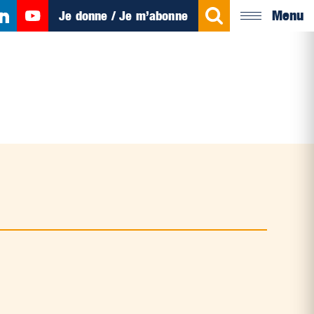
Menu
Je donne / Je m’abonne