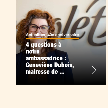
Actualités
,
40e anniversaire
4 questions à
notre
ambassadrice :
Geneviève Dubois,
mairesse de ...