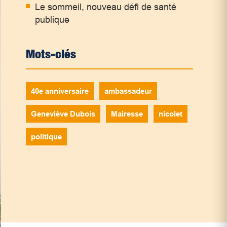
Le sommeil, nouveau défi de santé
publique
Mots-clés
40e anniversaire
ambassadeur
Geneviève Dubois
Mairesse
nicolet
politique