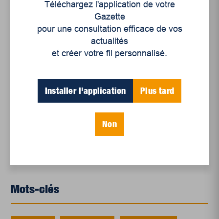
Téléchargez l'application de votre
Gazette
Articles récents
pour une consultation efficace de vos
actualités
et créer votre fil personnalisé.
Un siècle de Mauriciennes dans la presse
régionale
Installer l'application
Plus tard
Juillet 2026
Le sport professionnel féminin : en mouvement,
en croissance
Non
Et les politiques peinent à suivre
Le sommeil, nouveau défi de santé publique
Mots-clés