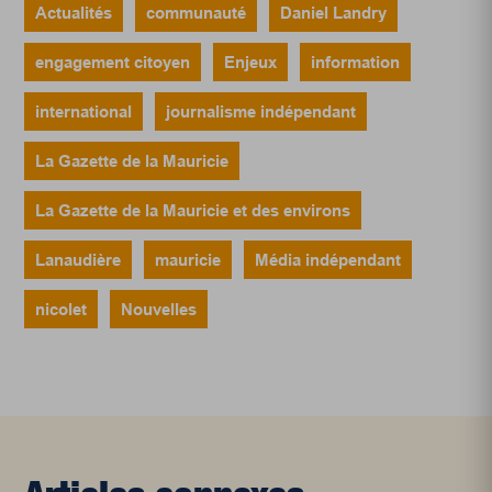
Actualités
communauté
Daniel Landry
engagement citoyen
Enjeux
information
international
journalisme indépendant
La Gazette de la Mauricie
La Gazette de la Mauricie et des environs
Lanaudière
mauricie
Média indépendant
nicolet
Nouvelles