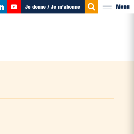
Menu
Je donne / Je m’abonne