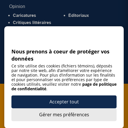
Opinion
Caricatures
Éditoriaux
Critiques littéraires
© 2026 Gazette de la Mauricie. Tous droits
réservés.
Politique de confidentialité
Nous prenons à coeur de protéger vos
données
Ce site utilise des cookies (fichiers témoins), déposés
par notre site web, afin d’améliorer votre expérience
de navigation. Pour plus d’information sur les finalités
et pour personnaliser vos préférences par type de
cookies utilisés, veuillez visiter notre
page de politique
de confidentialité
.
Je m'abonne à l'infolettre
Accepter tout
M'abonner
Gérer mes préférences
J’accepte de m’abonner à l’infolettre de La Gazette de la
Mauricie et de recevoir les plus récentes actualités ainsi
Je m'abonne à l'infolettre
que les offres promotionnelles de ce média d’information.