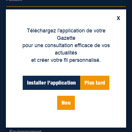
À propos de nous
X
Déontologie et confidentialité
Téléchargez l'application de votre
Gazette
Devenir partenaire
pour une consultation efficace de vos
actualités
Lieux de distribution
et créer votre fil personnalisé.
Nous joindre
Installer l'application
Plus tard
Parutions numériques
Non
Catégories
Actualités
Environnement