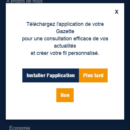
À propos de nous
X
Déontologie et confidentialité
Téléchargez l'application de votre
Devenir partenaire
Gazette
pour une consultation efficace de vos
Lieux de distribution
actualités
et créer votre fil personnalisé.
Nous joindre
Parutions numériques
Installer l'application
Plus tard
Catégories
Non
Actualités
Environnement
Économie