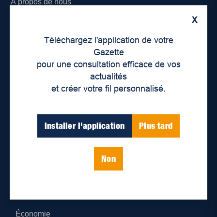
À propos de nous
X
Déontologie et confidentialité
Téléchargez l'application de votre
Devenir partenaire
Gazette
pour une consultation efficace de vos
Lieux de distribution
actualités
et créer votre fil personnalisé.
Nous joindre
Parutions numériques
Installer l'application
Plus tard
Catégories
Non
Actualités
Environnement
Économie