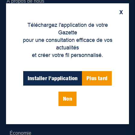
À propos de nous
X
Déontologie et confidentialité
Téléchargez l'application de votre
Devenir partenaire
Gazette
pour une consultation efficace de vos
Lieux de distribution
actualités
et créer votre fil personnalisé.
Nous joindre
Parutions numériques
Installer l'application
Plus tard
Catégories
Non
Actualités
Environnement
Économie