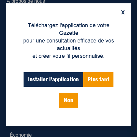
À propos de nous
X
Déontologie et confidentialité
Téléchargez l'application de votre
Devenir partenaire
Gazette
pour une consultation efficace de vos
Lieux de distribution
actualités
et créer votre fil personnalisé.
Nous joindre
Parutions numériques
Installer l'application
Plus tard
Catégories
Non
Actualités
Environnement
Économie