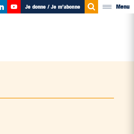
Menu
Je donne / Je m’abonne