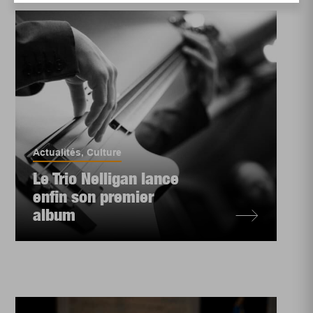
Actualités
,
Culture
Le Trio Nelligan lance
enfin son premier
album