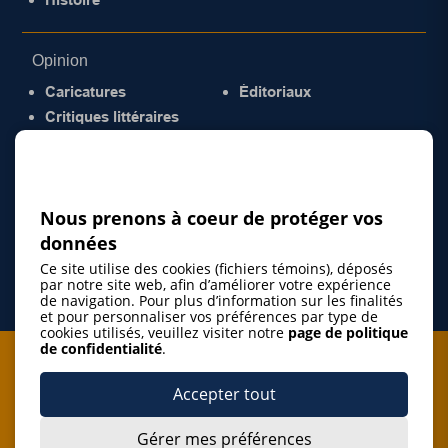
Opinion
Caricatures
Éditoriaux
Critiques littéraires
© 2026 Gazette de la Mauricie. Tous droits
réservés.
Politique de confidentialité
Nous prenons à coeur de protéger vos
données
Ce site utilise des cookies (fichiers témoins), déposés
par notre site web, afin d’améliorer votre expérience
de navigation. Pour plus d’information sur les finalités
et pour personnaliser vos préférences par type de
cookies utilisés, veuillez visiter notre
page de politique
de confidentialité
.
Je m'abonne à l'infolettre
Accepter tout
M'abonner
Gérer mes préférences