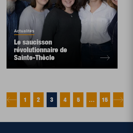
Actualités
Le saucisson
révolutionnaire de
Sainte-Thècle
1
2
3
4
5
…
15