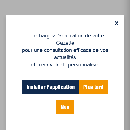
X
Téléchargez l'application de votre
Gazette
pour une consultation efficace de vos
actualités
et créer votre fil personnalisé.
Actualités
,
Culture
L’art en pleine
incandescence : Culture
Installer l'application
Plus tard
Mauricie dévoile ses
fina...
Non