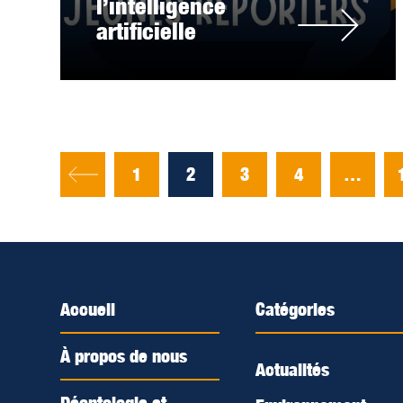
l’intelligence
artificielle
1
2
3
4
…
Accueil
Catégories
À propos de nous
Actualités