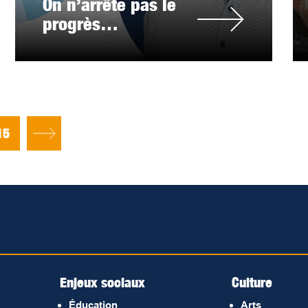
On n’arrête pas le
progrès…
15
Enjeux sociaux
Culture
Éducation
Arts