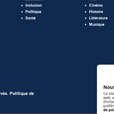
Inclusion
Cinéma
Politique
Histoire
Santé
Littérature
Musique
Nous
rvés.
Politique de
Ce sit
web, a
d’info
préfér
de pol