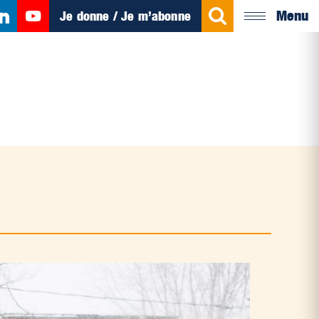
Menu
Je donne / Je m’abonne