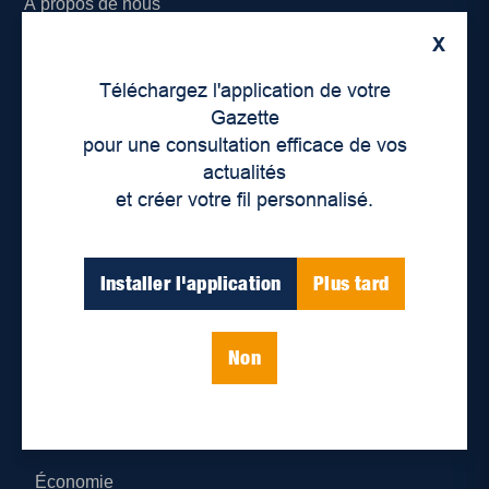
À propos de nous
X
Déontologie et confidentialité
Téléchargez l'application de votre
Devenir partenaire
Gazette
pour une consultation efficace de vos
Lieux de distribution
actualités
et créer votre fil personnalisé.
Nous joindre
Parutions numériques
Installer l'application
Plus tard
Catégories
Non
Actualités
Environnement
Économie