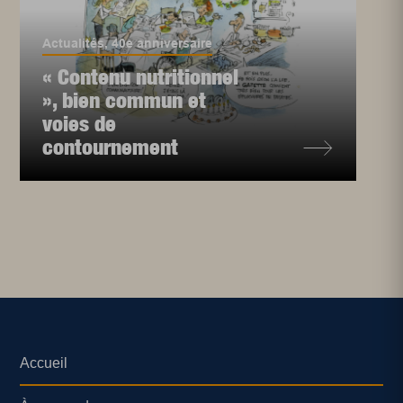
Actualités
,
40e anniversaire
« Contenu nutritionnel
», bien commun et
voies de
contournement
Accueil