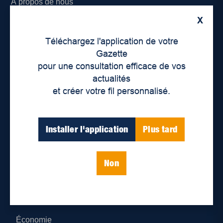
À propos de nous
X
Déontologie et confidentialité
Téléchargez l'application de votre
Devenir partenaire
Gazette
pour une consultation efficace de vos
Lieux de distribution
actualités
et créer votre fil personnalisé.
Nous joindre
Parutions numériques
Installer l'application
Plus tard
Catégories
Non
Actualités
Environnement
Économie