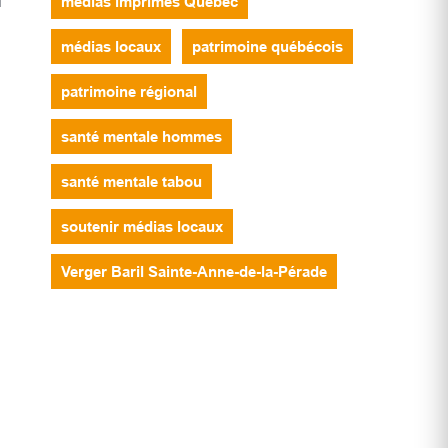
médias imprimés Québec
médias locaux
patrimoine québécois
patrimoine régional
santé mentale hommes
santé mentale tabou
soutenir médias locaux
Verger Baril Sainte-Anne-de-la-Pérade