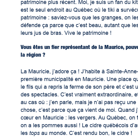
patrimoine plus récent. Moi, je suis un fan
du ki
est le seul endroit au Québec où le tiki a survéc
patrimoine : saviez-vous que les granges, on les
défende ça parce que c’est beau, autant que les
leurs jus de bras. Vive le patrimoine !
Vous êtes un fier représentant de la Maurice, pou
la région ?
La Mauricie, j’adore ça ! J’habite à Sainte-Ann
première municipalité en Mauricie. Une place qu’
le fils qui a repris la ferme de son père et c’est
des spectacles. C’est vraiment extraordinaire, et
au cas où : j’en parle, mais je n’ai pas reçu une
chose, c’est parce que ça vient de moi. Quand j’
cœur en Mauricie : les vergers. Au Québec, on f
on a les pommes aussi ! Le cidre québécois d’auj
les
tops
au monde. C’est rendu bon, le cidre !