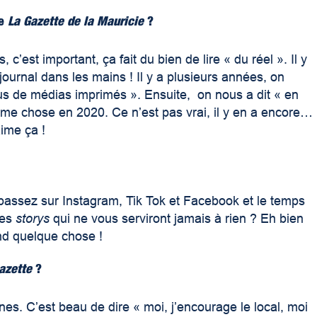
de
La Gazette de la Mauricie
?
c’est important, ça fait du bien de lire « du réel ». Il y
 journal dans les mains ! Il y a plusieurs années, on
 plus de médias imprimés ». Ensuite, on nous a dit « en
ême chose en 2020. Ce n’est pas vrai, il y en a encore…
’aime ça !
passez sur Instagram, Tik Tok et Facebook et le temps
des
storys
qui ne vous serviront jamais à rien ? Eh bien
nd quelque chose !
azette
?
ines. C’est beau de dire « moi, j’encourage le local, moi