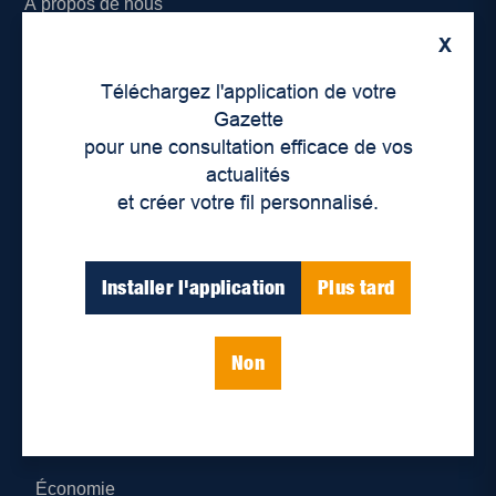
À propos de nous
X
Déontologie et confidentialité
Téléchargez l'application de votre
Devenir partenaire
Gazette
pour une consultation efficace de vos
Lieux de distribution
actualités
et créer votre fil personnalisé.
Nous joindre
Parutions numériques
Installer l'application
Plus tard
Catégories
Non
Actualités
Environnement
Économie