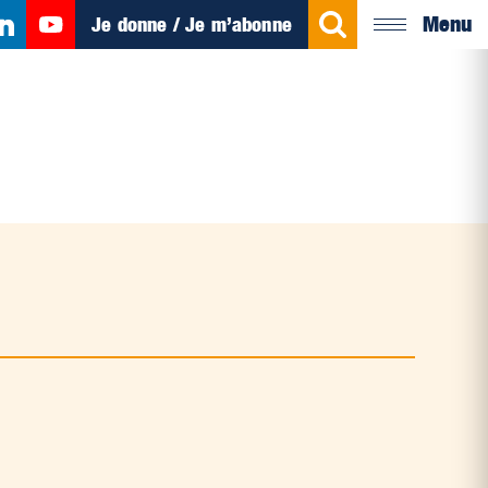
Menu
Je donne / Je m’abonne