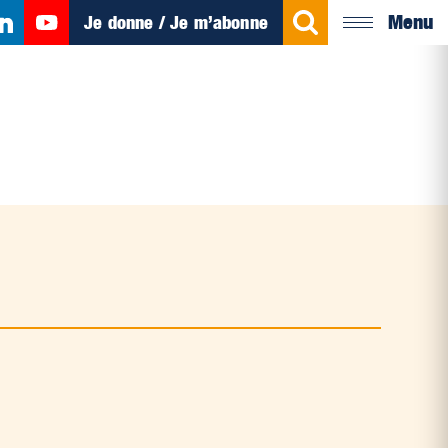
Menu
Je donne / Je m’abonne