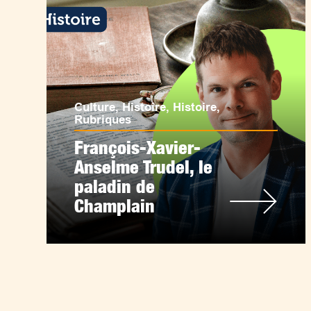
Culture
,
Histoire
,
Histoire
,
Rubriques
François-Xavier-
Anselme Trudel, le
paladin de
Champlain