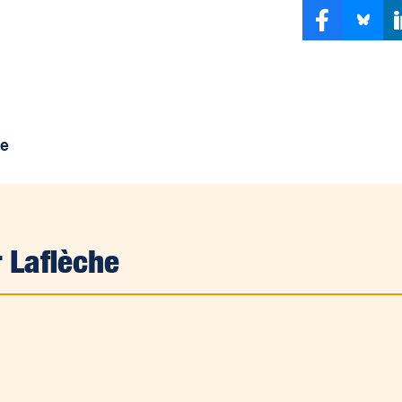
he
 Laflèche