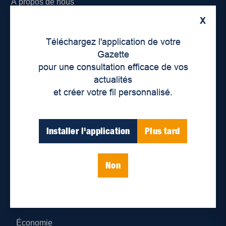
À propos de nous
X
Déontologie et confidentialité
Téléchargez l'application de votre
Devenir partenaire
Gazette
pour une consultation efficace de vos
Lieux de distribution
actualités
et créer votre fil personnalisé.
Nous joindre
Parutions numériques
Installer l'application
Plus tard
Catégories
Non
Actualités
Environnement
Économie