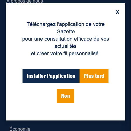
À propos de nous
X
Déontologie et confidentialité
Téléchargez l'application de votre
Devenir partenaire
Gazette
pour une consultation efficace de vos
Lieux de distribution
actualités
et créer votre fil personnalisé.
Nous joindre
Parutions numériques
Installer l'application
Plus tard
Catégories
Non
Actualités
Environnement
Économie