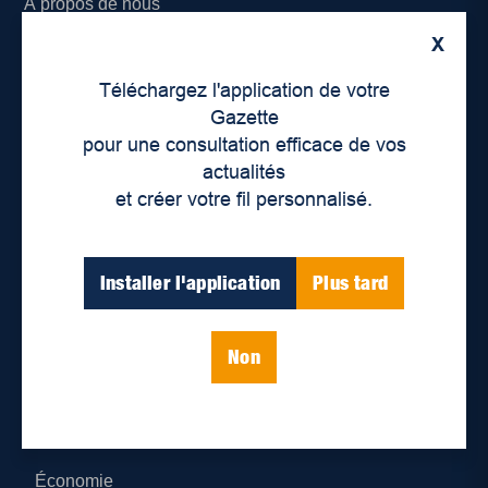
À propos de nous
X
Déontologie et confidentialité
Téléchargez l'application de votre
Devenir partenaire
Gazette
pour une consultation efficace de vos
Lieux de distribution
actualités
et créer votre fil personnalisé.
Nous joindre
Parutions numériques
Installer l'application
Plus tard
Catégories
Non
Actualités
Environnement
Économie