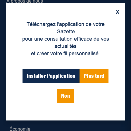
À propos de nous
X
Déontologie et confidentialité
Téléchargez l'application de votre
Devenir partenaire
Gazette
pour une consultation efficace de vos
Lieux de distribution
actualités
et créer votre fil personnalisé.
Nous joindre
Parutions numériques
Installer l'application
Plus tard
Catégories
Non
Actualités
Environnement
Économie