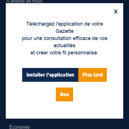
À propos de nous
X
Déontologie et confidentialité
Téléchargez l'application de votre
Devenir partenaire
Gazette
pour une consultation efficace de vos
Lieux de distribution
actualités
et créer votre fil personnalisé.
Nous joindre
Parutions numériques
Installer l'application
Plus tard
Catégories
Non
Actualités
Environnement
Économie