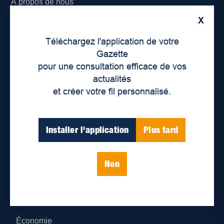
À propos de nous
X
Déontologie et confidentialité
Téléchargez l'application de votre
Devenir partenaire
Gazette
pour une consultation efficace de vos
Lieux de distribution
actualités
et créer votre fil personnalisé.
Nous joindre
Parutions numériques
Installer l'application
Plus tard
Catégories
Non
Actualités
Environnement
Économie