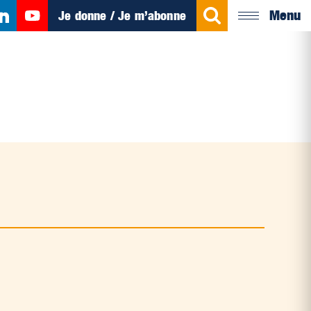
Menu
Je donne / Je m’abonne