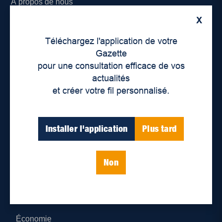
À propos de nous
X
Déontologie et confidentialité
Téléchargez l'application de votre
Devenir partenaire
Gazette
pour une consultation efficace de vos
Lieux de distribution
actualités
et créer votre fil personnalisé.
Nous joindre
Parutions numériques
Installer l'application
Plus tard
Catégories
Non
Actualités
Environnement
Économie