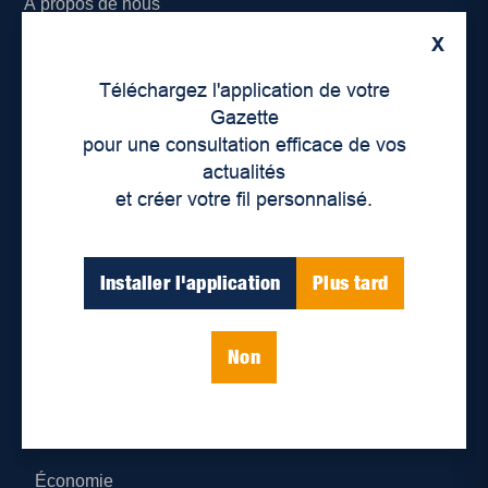
À propos de nous
X
Déontologie et confidentialité
Téléchargez l'application de votre
Devenir partenaire
Gazette
pour une consultation efficace de vos
Lieux de distribution
actualités
et créer votre fil personnalisé.
Nous joindre
Parutions numériques
Installer l'application
Plus tard
Catégories
Non
Actualités
Environnement
Économie