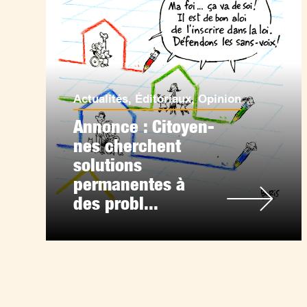
Actualités
,
Éditoriaux
,
Opinion
Annonce : Citoyen-
nes cherchent
solutions
permanentes à
des probl...