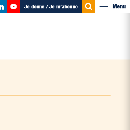
Menu
Je donne / Je m’abonne