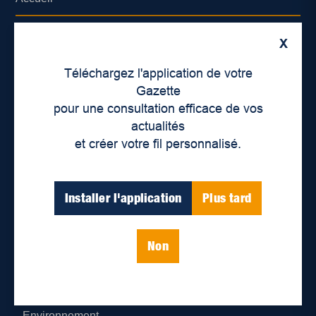
À propos de nous
X
Déontologie et confidentialité
Téléchargez l'application de votre
Gazette
Devenir partenaire
pour une consultation efficace de vos
actualités
Lieux de distribution
et créer votre fil personnalisé.
Nous joindre
Installer l'application
Plus tard
Parutions numériques
Non
Catégories
Actualités
Environnement