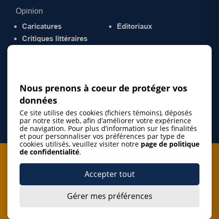
Opinion
Caricatures
Éditoriaux
Critiques littéraires
© 2026 Gazette de la Mauricie. Tous droits
réservés.
Politique de confidentialité
Nous prenons à coeur de protéger vos
données
Ce site utilise des cookies (fichiers témoins), déposés
par notre site web, afin d’améliorer votre expérience
de navigation. Pour plus d’information sur les finalités
et pour personnaliser vos préférences par type de
cookies utilisés, veuillez visiter notre
page de politique
de confidentialité
.
Je m'abonne à l'infolettre
Accepter tout
M'abonner
Gérer mes préférences
J’accepte de m’abonner à l’infolettre de La Gazette de la
Mauricie et de recevoir les plus récentes actualités ainsi
Je m'abonne à l'infolettre
que les offres promotionnelles de ce média d’information.