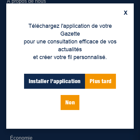
À propos de nous
X
Déontologie et confidentialité
Téléchargez l'application de votre
Devenir partenaire
Gazette
pour une consultation efficace de vos
Lieux de distribution
actualités
et créer votre fil personnalisé.
Nous joindre
Parutions numériques
Installer l'application
Plus tard
Catégories
Non
Actualités
Environnement
Économie