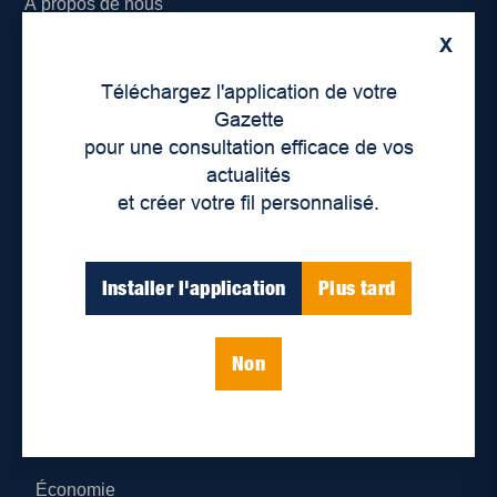
À propos de nous
X
Déontologie et confidentialité
Téléchargez l'application de votre
Devenir partenaire
Gazette
pour une consultation efficace de vos
Lieux de distribution
actualités
et créer votre fil personnalisé.
Nous joindre
Parutions numériques
Installer l'application
Plus tard
Catégories
Non
Actualités
Environnement
Économie