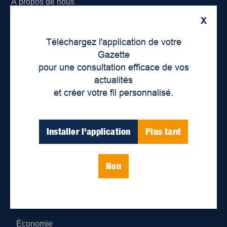
À propos de nous
X
Déontologie et confidentialité
Téléchargez l'application de votre
Devenir partenaire
Gazette
pour une consultation efficace de vos
Lieux de distribution
actualités
et créer votre fil personnalisé.
Nous joindre
Parutions numériques
Installer l'application
Plus tard
Catégories
Non
Actualités
Environnement
Économie