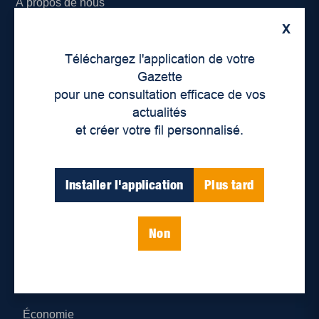
À propos de nous
X
Déontologie et confidentialité
Téléchargez l'application de votre
Devenir partenaire
Gazette
pour une consultation efficace de vos
Lieux de distribution
actualités
et créer votre fil personnalisé.
Nous joindre
Parutions numériques
Installer l'application
Plus tard
Catégories
Non
Actualités
Environnement
Économie