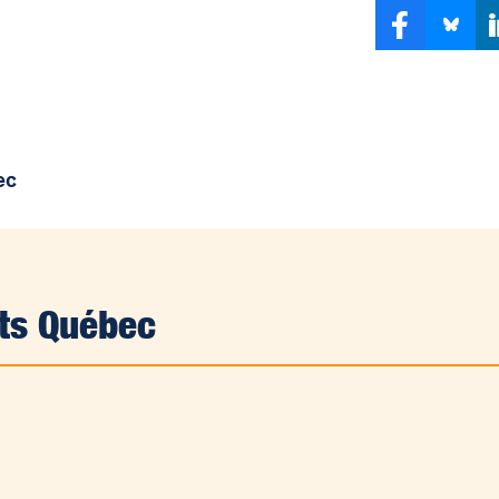
ec
its Québec