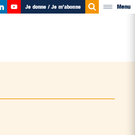
Menu
Je donne / Je m’abonne