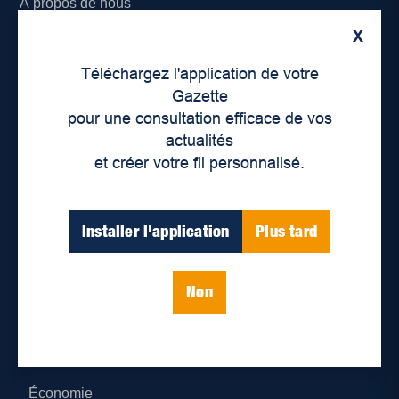
À propos de nous
X
Déontologie et confidentialité
Téléchargez l'application de votre
Devenir partenaire
Gazette
pour une consultation efficace de vos
Lieux de distribution
actualités
et créer votre fil personnalisé.
Nous joindre
Parutions numériques
Installer l'application
Plus tard
Catégories
Non
Actualités
Environnement
Économie