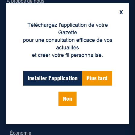
À propos de nous
X
Déontologie et confidentialité
Téléchargez l'application de votre
Devenir partenaire
Gazette
pour une consultation efficace de vos
Lieux de distribution
actualités
et créer votre fil personnalisé.
Nous joindre
Parutions numériques
Installer l'application
Plus tard
Catégories
Non
Actualités
Environnement
Économie