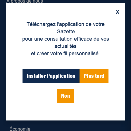
À propos de nous
X
Déontologie et confidentialité
Téléchargez l'application de votre
Devenir partenaire
Gazette
pour une consultation efficace de vos
Lieux de distribution
actualités
et créer votre fil personnalisé.
Nous joindre
Parutions numériques
Installer l'application
Plus tard
Catégories
Non
Actualités
Environnement
Économie