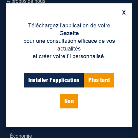
À propos de nous
X
Déontologie et confidentialité
Téléchargez l'application de votre
Devenir partenaire
Gazette
pour une consultation efficace de vos
Lieux de distribution
actualités
et créer votre fil personnalisé.
Nous joindre
Parutions numériques
Installer l'application
Plus tard
Catégories
Non
Actualités
Environnement
Économie