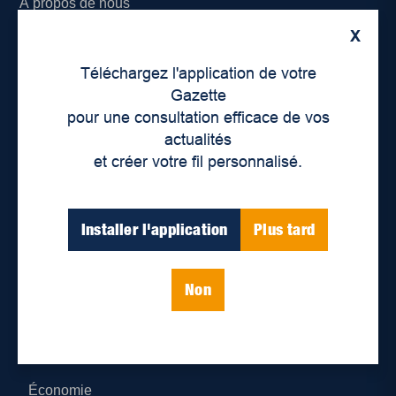
À propos de nous
X
Déontologie et confidentialité
Téléchargez l'application de votre
Devenir partenaire
Gazette
pour une consultation efficace de vos
Lieux de distribution
actualités
et créer votre fil personnalisé.
Nous joindre
Parutions numériques
Installer l'application
Plus tard
Catégories
Non
Actualités
Environnement
Économie