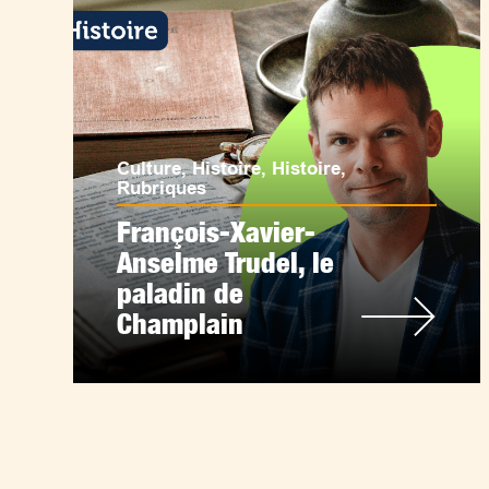
Culture
,
Histoire
,
Histoire
,
Rubriques
François-Xavier-
Anselme Trudel, le
paladin de
Champlain