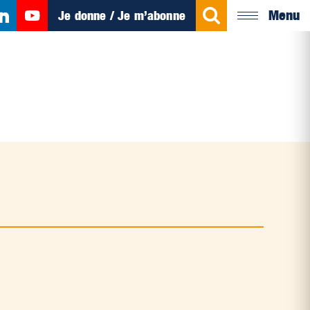
Menu
Je donne / Je m’abonne