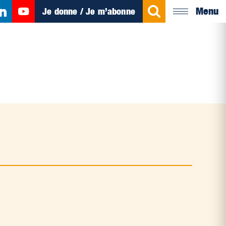
Menu
Je donne / Je m’abonne