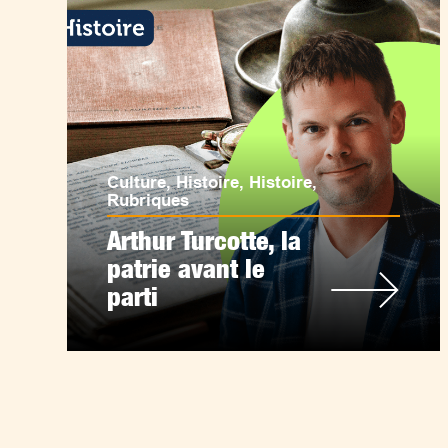
Culture
,
Histoire
,
Histoire
,
Rubriques
Arthur Turcotte, la
patrie avant le
parti